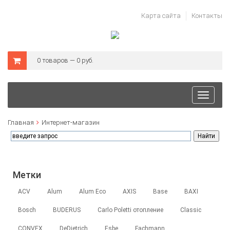
Карта сайта
Контакты
0 товаров — 0 руб.
Toggle
navigat
Главная
Интернет-магазин
Метки
ACV
Alum
Alum Eco
AXIS
Base
BAXI
Bosch
BUDERUS
Carlo Poletti отопление
Classic
CONVEX
DeDietrich
Esbe
Fachmann