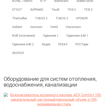
ROYAL Thermo
RTP
Stahlmann
Stiebel Eltron
STOUT
SUPReMO
Tecofi
TESI 2
TESI 3
Thermaflex
TUBOG 2
TUBOG 3
UPONOR
Vaillant
Varmann
Ventil
Viessmann
Wolf (отопление)
Гармония 1
Гармония А40 1
Гармония А40 2
Лидея
РЕХАУ
РОСТерм
ЭКОПОЛ
Оборудование для систем отопления,
водоснабжения, канализации