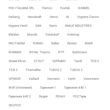
FISC ITALIANA SRL
Flamco
Fusitek
GUMMEL
Hailiang
Heisskraft
Henco
HL
Hygiene Classic
Hygiene Ventil
KAN
Kermi
KNAUF INDUSTRIES
Metalac
Monolit
Ostendorf
Oventrop
PROTHERM
PURMO
Reflex
REHAU
RIFAR
ROMMER
ROYAL Thermo
RTP
Stahlmann
Stiebel Eltron
STOUT
SUPReMO
Tecofi
TESI 2
TESI 3
Thermaflex
TUBOG 2
TUBOG 3
UPONOR
Vaillant
Varmann
Ventil
Viessmann
Wolf (отопление)
Гармония 1
Гармония А40 1
Гармония А40 2
Лидея
РЕХАУ
РОСТерм
ЭКОПОЛ