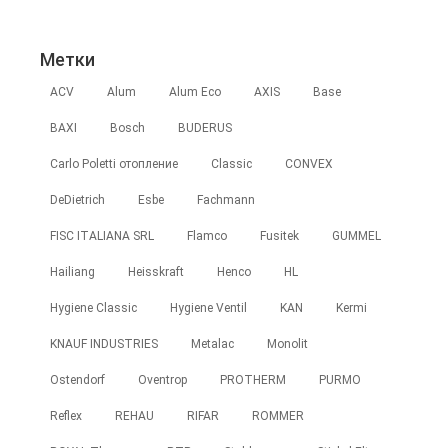
Метки
ACV
Alum
Alum Eco
AXIS
Base
BAXI
Bosch
BUDERUS
Carlo Poletti отопление
Classic
CONVEX
DeDietrich
Esbe
Fachmann
FISC ITALIANA SRL
Flamco
Fusitek
GUMMEL
Hailiang
Heisskraft
Henco
HL
Hygiene Classic
Hygiene Ventil
KAN
Kermi
KNAUF INDUSTRIES
Metalac
Monolit
Ostendorf
Oventrop
PROTHERM
PURMO
Reflex
REHAU
RIFAR
ROMMER