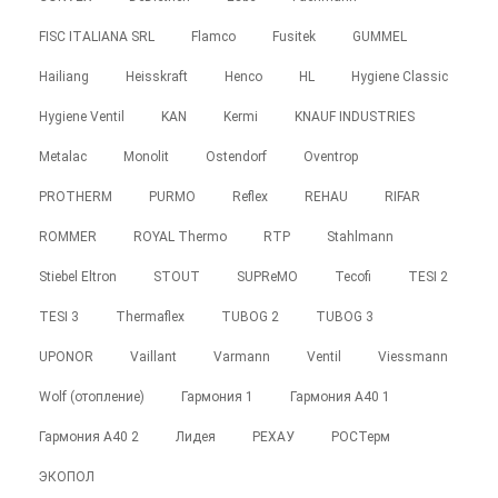
FISC ITALIANA SRL
Flamco
Fusitek
GUMMEL
Hailiang
Heisskraft
Henco
HL
Hygiene Classic
Hygiene Ventil
KAN
Kermi
KNAUF INDUSTRIES
Metalac
Monolit
Ostendorf
Oventrop
PROTHERM
PURMO
Reflex
REHAU
RIFAR
ROMMER
ROYAL Thermo
RTP
Stahlmann
Stiebel Eltron
STOUT
SUPReMO
Tecofi
TESI 2
TESI 3
Thermaflex
TUBOG 2
TUBOG 3
UPONOR
Vaillant
Varmann
Ventil
Viessmann
Wolf (отопление)
Гармония 1
Гармония А40 1
Гармония А40 2
Лидея
РЕХАУ
РОСТерм
ЭКОПОЛ