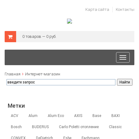
Карта сайта
Контакты
0 товаров — 0 руб.
Toggle
navigat
Главная
Интернет-магазин
Метки
ACV
Alum
Alum Eco
AXIS
Base
BAXI
Bosch
BUDERUS
Carlo Poletti отопление
Classic
CONVEX
DeDietrich
Esbe
Fachmann