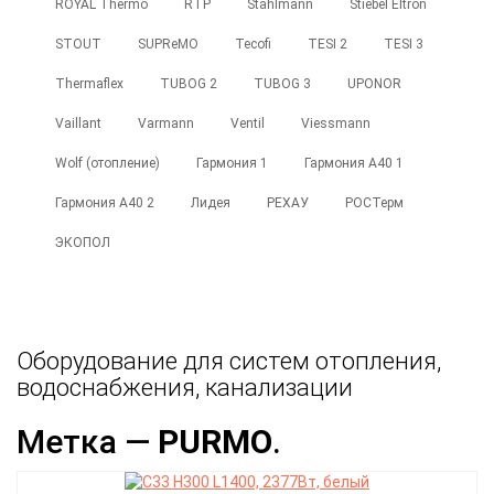
ROYAL Thermo
RTP
Stahlmann
Stiebel Eltron
STOUT
SUPReMO
Tecofi
TESI 2
TESI 3
Thermaflex
TUBOG 2
TUBOG 3
UPONOR
Vaillant
Varmann
Ventil
Viessmann
Wolf (отопление)
Гармония 1
Гармония А40 1
Гармония А40 2
Лидея
РЕХАУ
РОСТерм
ЭКОПОЛ
Оборудование для систем отопления,
водоснабжения, канализации
Метка —
PURMO
.