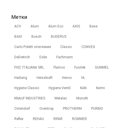
Метки
ACV
Alum
Alum Eco
AXIS
Base
BAXI
Bosch
BUDERUS
Carlo Poletti отопление
Classic
CONVEX
DeDietrich
Esbe
Fachmann
FISC ITALIANA SRL
Flamco
Fusitek
GUMMEL
Hailiang
Heisskraft
Henco
HL
Hygiene Classic
Hygiene Ventil
KAN
Kermi
KNAUF INDUSTRIES
Metalac
Monolit
Ostendorf
Oventrop
PROTHERM
PURMO
Reflex
REHAU
RIFAR
ROMMER