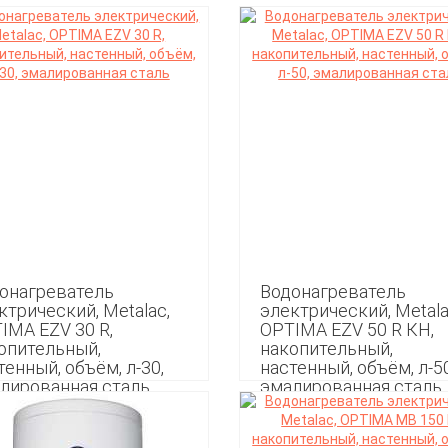
онагреватель
Водонагреватель
ктрический, Metalac,
электрический, Metala
IMA EZV 30 R,
ОPTIMA EZV 50 R КН,
опительный,
накопительный,
тенный, объём, л-30,
настенный, объём, л-50
лированная сталь
эмалированная сталь
49
17 399