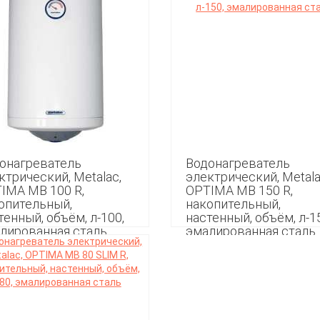
онагреватель
Водонагреватель
ктрический, Metalac,
электрический, Metala
IMA MB 100 R,
ОPTIMA MB 150 R,
опительный,
накопительный,
тенный, объём, л-100,
настенный, объём, л-1
лированная сталь
эмалированная сталь
49
33 599