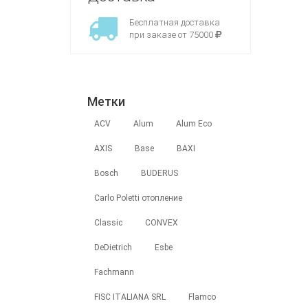
Бесплатная доставка
при заказе от 75000
Метки
ACV
Alum
Alum Eco
AXIS
Base
BAXI
Bosch
BUDERUS
Carlo Poletti отопление
Classic
CONVEX
DeDietrich
Esbe
Fachmann
FISC ITALIANA SRL
Flamco