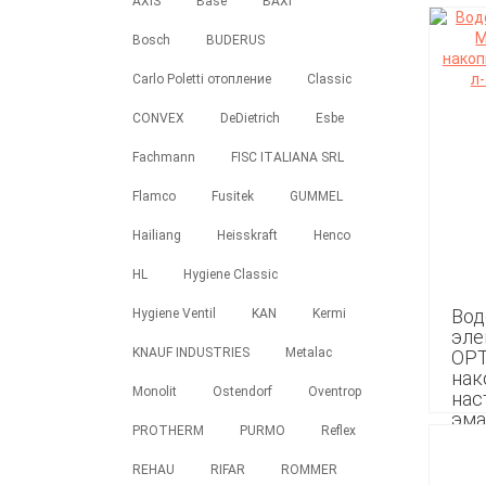
AXIS
Base
BAXI
Bosch
BUDERUS
Carlo Poletti отопление
Classic
CONVEX
DeDietrich
Esbe
Fachmann
FISC ITALIANA SRL
Flamco
Fusitek
GUMMEL
Hailiang
Heisskraft
Henco
HL
Hygiene Classic
Вод
Hygiene Ventil
KAN
Kermi
эле
KNAUF INDUSTRIES
Metalac
ОPT
нак
Monolit
Ostendorf
Oventrop
нас
эма
PROTHERM
PURMO
Reflex
16 9
REHAU
RIFAR
ROMMER