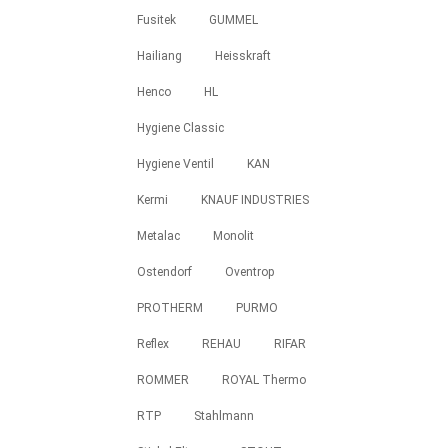
Fusitek
GUMMEL
Hailiang
Heisskraft
Henco
HL
Hygiene Classic
Hygiene Ventil
KAN
Kermi
KNAUF INDUSTRIES
Metalac
Monolit
Ostendorf
Oventrop
PROTHERM
PURMO
Reflex
REHAU
RIFAR
ROMMER
ROYAL Thermo
RTP
Stahlmann