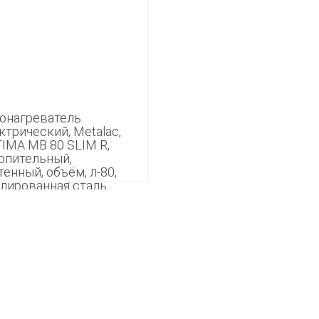
онагреватель
ктрический, Metalac,
IMA MB 80 SLIM R,
опительный,
тенный, объём, л-80,
лированная сталь
99