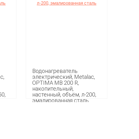
Водонагреватель
c,
электрический, Metalac,
ОPTIMA MB 200 R,
накопительный,
50,
настенный, объём, л-200,
эмалированная сталь
48 149