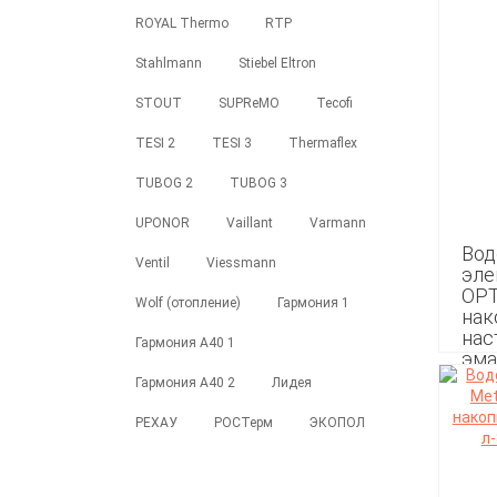
ROYAL Thermo
RTP
Stahlmann
Stiebel Eltron
STOUT
SUPReMO
Tecofi
TESI 2
TESI 3
Thermaflex
TUBOG 2
TUBOG 3
UPONOR
Vaillant
Varmann
Вод
Ventil
Viessmann
эле
ОPT
Wolf (отопление)
Гармония 1
нак
нас
Гармония А40 1
эма
Гармония А40 2
Лидея
27 4
РЕХАУ
РОСТерм
ЭКОПОЛ