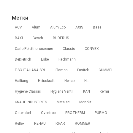
Метки
ACV
Alum
Alum Eco
AXIS
Base
BAXI
Bosch
BUDERUS
Carlo Poletti отопление
Classic
CONVEX
DeDietrich
Esbe
Fachmann
FISC ITALIANA SRL
Flamco
Fusitek
GUMMEL
Hailiang
Heisskraft
Henco
HL
Hygiene Classic
Hygiene Ventil
KAN
Kermi
KNAUF INDUSTRIES
Metalac
Monolit
Ostendorf
Oventrop
PROTHERM
PURMO
Reflex
REHAU
RIFAR
ROMMER