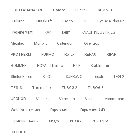
FISC ITALIANA SRL
Flamco
Fusitek
GUMMEL
Hailiang
Heisskraft
Henco
HL
Hygiene Classic
Hygiene Ventil
KAN
Kermi
KNAUF INDUSTRIES
Metalac
Monolit
Ostendorf
Oventrop
PROTHERM
PURMO
Reflex
REHAU
RIFAR
ROMMER
ROYAL Thermo
RTP
Stahlmann
Stiebel Eltron
STOUT
SUPReMO
Tecofi
TESI 2
TESI 3
Thermaflex
TUBOG 2
TUBOG 3
UPONOR
Vaillant
Varmann
Ventil
Viessmann
Wolf (отопление)
Гармония 1
Гармония А40 1
Гармония А40 2
Лидея
РЕХАУ
РОСТерм
ЭКОПОЛ