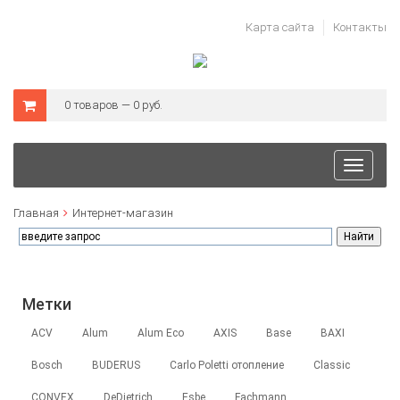
Карта сайта
Контакты
0 товаров — 0 руб.
Toggle
navigat
Главная
Интернет-магазин
Метки
ACV
Alum
Alum Eco
AXIS
Base
BAXI
Bosch
BUDERUS
Carlo Poletti отопление
Classic
CONVEX
DeDietrich
Esbe
Fachmann