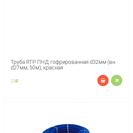
Труба RTP ПНД гофрированная d32мм (вн.
d27мм, 50м), красная
23