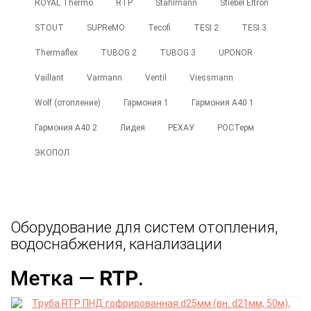
ROYAL Thermo
RTP
Stahlmann
Stiebel Eltron
STOUT
SUPReMO
Tecofi
TESI 2
TESI 3
Thermaflex
TUBOG 2
TUBOG 3
UPONOR
Vaillant
Varmann
Ventil
Viessmann
Wolf (отопление)
Гармония 1
Гармония А40 1
Гармония А40 2
Лидея
РЕХАУ
РОСТерм
ЭКОПОЛ
Оборудование для систем отопления,
водоснабжения, канализации
Метка —
RTP
.