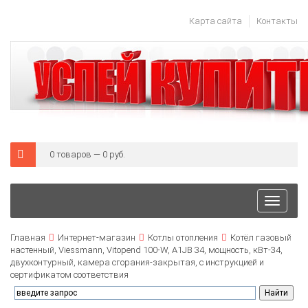
Карта сайта
Контакты
0 товаров — 0 руб.
Toggle
navigat
Главная
Интернет-магазин
Котлы отопления
Котёл газовый
настенный, Viessmann, Vitopend 100-W, A1JB 34, мощность, кВт-34,
двухконтурный, камера сгорания-закрытая, с инструкцией и
сертификатом соответствия