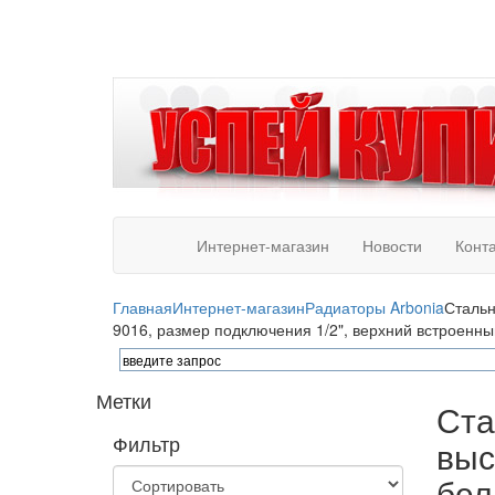
Интернет-магазин
Новости
Конт
Главная
Интернет-магазин
Радиаторы Arbonia
Стальн
9016, размер подключения 1/2", верхний встроенн
Метки
Ста
Фильтр
выс
бел