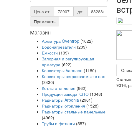
вст
Цена от:
до:
Применить
Магазин
Арматура Oventrop
(1022)
Водонагреватели
(209)
Емкости
(109)
Запорная и регулирующая
арматура
(622)
Опис
Конвекторы Varmann
(1180)
Конвекторы встраиваемые в пол
Стально
(3430)
9016, р
Котлы отопления
(862)
Продукция завода КЗТО
(1048)
Радиаторы Arbonia
(2961)
Радиаторы отопления
(1528)
Радиаторы стальные панельные
(4962)
Трубы и фитинги
(557)