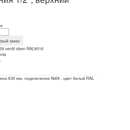
ые
трый заказ
69 ventil oben RAL9016
onia
ь
длина 630 мм, подключение №69 , цвет белый RAL