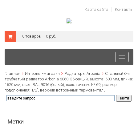
Карта сайта
Контакты
0 товаров — 0 руб.
Toggle
navigati
Главная
Интернет-магазин
Радиаторы Arbonia
Стальной 6-и
трубчатый радиатор Arbonia 6060, 36 секций, высота: 600 мм, длина:
1620 мм, цвет: RAL 9016 (белый), подключение № 69, размер
подключения: 1/2", верхний встроенный термовентиль
Метки