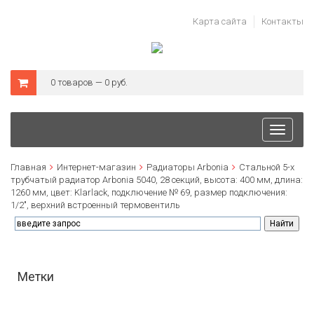
Карта сайта
Контакты
0 товаров — 0 руб.
Toggle
navigati
Главная
Интернет-магазин
Радиаторы Arbonia
Стальной 5-х
трубчатый радиатор Arbonia 5040, 28 секций, высота: 400 мм, длина:
1260 мм, цвет: Klarlack, подключение № 69, размер подключения:
1/2", верхний встроенный термовентиль
Метки