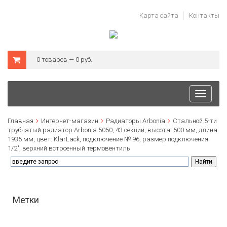
Карта сайта
Контакты
0 товаров — 0 руб.
Toggle
navigati
Главная
Интернет-магазин
Радиаторы Arbonia
Стальной 5-ти
трубчатый радиатор Arbonia 5050, 43 секции, высота: 500 мм, длина:
1935 мм, цвет: KlarLack, подключение № 96, размер подключения:
1/2", верхний встроенный термовентиль
Метки