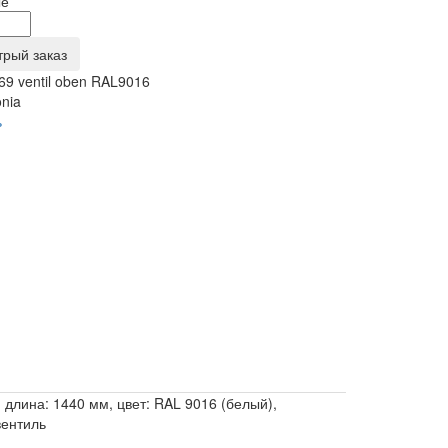
ые
трый заказ
69 ventil oben RAL9016
onia
ь
 длина: 1440 мм, цвет: RAL 9016 (белый),
вентиль