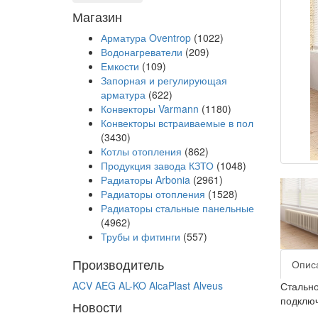
Магазин
Арматура Oventrop
(1022)
Водонагреватели
(209)
Емкости
(109)
Запорная и регулирующая
арматура
(622)
Конвекторы Varmann
(1180)
Конвекторы встраиваемые в пол
(3430)
Котлы отопления
(862)
Продукция завода КЗТО
(1048)
Радиаторы Arbonia
(2961)
Радиаторы отопления
(1528)
Радиаторы стальные панельные
(4962)
Трубы и фитинги
(557)
Производитель
Опис
ACV
AEG
AL-KO
AlcaPlast
Alveus
Стально
подключ
Новости