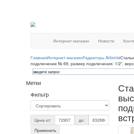
Интернет-магазин
Новости
Конт
Главная
Интернет-магазин
Радиаторы Arbonia
Стальн
подключение № 69, размер подключения: 1/2", вер
Метки
Ста
Фильтр
выс
под
вст
Цена от:
до:
Применить