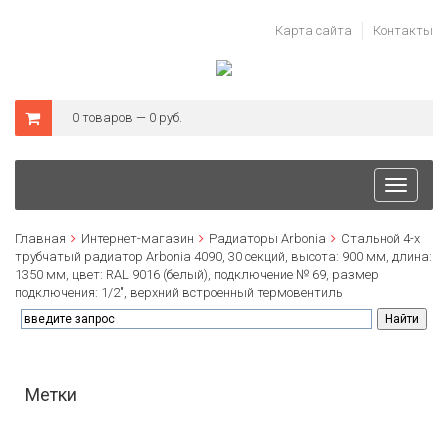
Карта сайта
Контакты
0 товаров — 0 руб.
Toggle
navigati
Главная
Интернет-магазин
Радиаторы Arbonia
Стальной 4-х
трубчатый радиатор Arbonia 4090, 30 секций, высота: 900 мм, длина:
1350 мм, цвет: RAL 9016 (белый), подключение № 69, размер
подключения: 1/2", верхний встроенный термовентиль
Метки