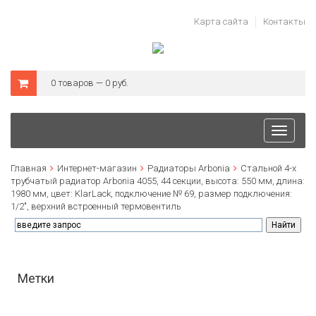
Карта сайта
Контакты
0 товаров — 0 руб.
Toggle
navigati
Главная
Интернет-магазин
Радиаторы Arbonia
Стальной 4-х
трубчатый радиатор Arbonia 4055, 44 секции, высота: 550 мм, длина:
1980 мм, цвет: KlarLack, подключение № 69, размер подключения:
1/2", верхний встроенный термовентиль
Метки