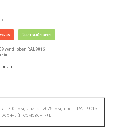
ые
рзину
Быстрый заказ
69 ventil oben RAL9016
onia
авнить
та: 300 мм, длина: 2025 мм, цвет: RAL 9016
встроенный термовентиль