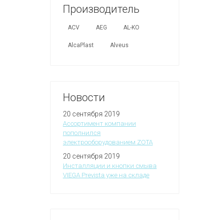
Производитель
ACV
AEG
AL-KO
AlcaPlast
Alveus
Новости
20 сентября 2019
Ассортимент компании
пополнился
электрооборудованием ZOTA
20 сентября 2019
Инсталляции и кнопки смыва
VIEGA Prevista уже на складе