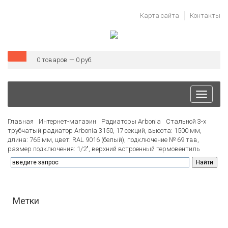
Карта сайта
Контакты
0 товаров — 0 руб.
Toggle
navigati
Главная
Интернет-магазин
Радиаторы Arbonia
Стальной 3-х
трубчатый радиатор Arbonia 3150, 17 секций, высота: 1500 мм,
длина: 765 мм, цвет: RAL 9016 (белый), подключение № 69 твв,
размер подключения: 1/2", верхний встроенный термовентиль
Метки