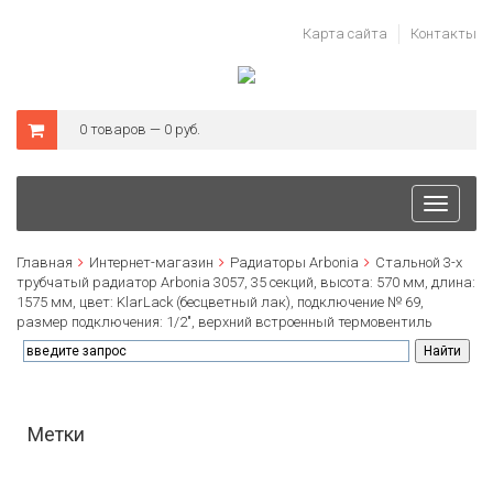
Карта сайта
Контакты
0 товаров — 0 руб.
Toggle
navigati
Главная
Интернет-магазин
Радиаторы Arbonia
Стальной 3-х
трубчатый радиатор Arbonia 3057, 35 секций, высота: 570 мм, длина:
1575 мм, цвет: KlarLack (бесцветный лак), подключение № 69,
размер подключения: 1/2", верхний встроенный термовентиль
Метки