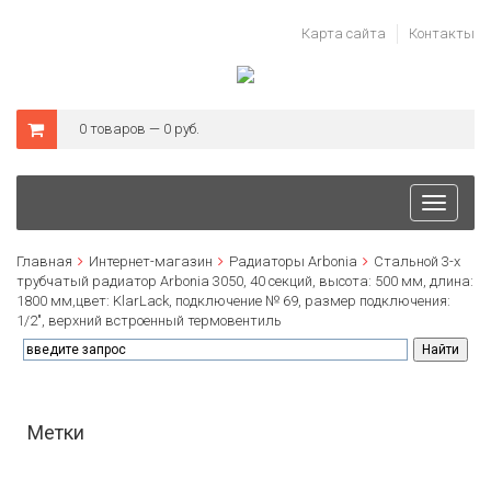
Карта сайта
Контакты
0 товаров — 0 руб.
Toggle
navigati
Главная
Интернет-магазин
Радиаторы Arbonia
Стальной 3-х
трубчатый радиатор Arbonia 3050, 40 секций, высота: 500 мм, длина:
1800 мм,цвет: KlarLack, подключение № 69, размер подключения:
1/2", верхний встроенный термовентиль
Метки