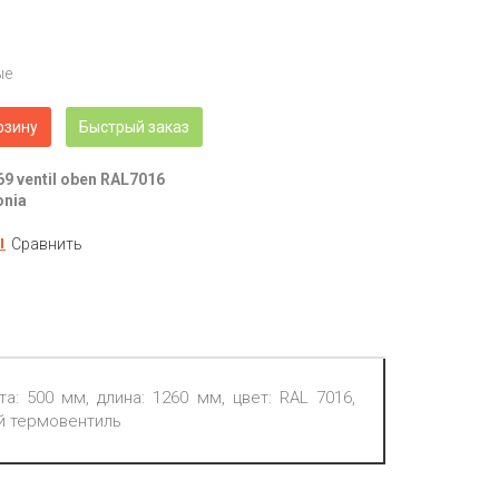
ые
рзину
Быстрый заказ
69 ventil oben RAL7016
onia
Сравнить
а: 500 мм, длина: 1260 мм, цвет: RAL 7016,
й термовентиль