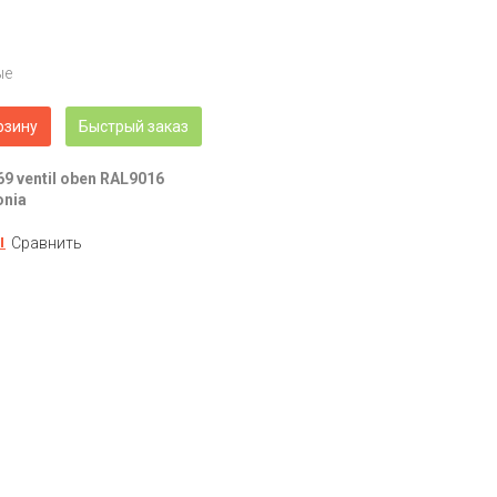
ые
рзину
Быстрый заказ
69 ventil oben RAL9016
onia
Сравнить