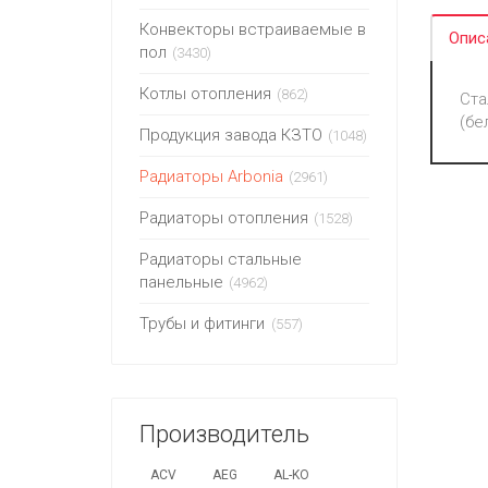
Конвекторы встраиваемые в
Опис
пол
(3430)
Котлы отопления
(862)
Ста
(бе
Продукция завода КЗТО
(1048)
Радиаторы Arbonia
(2961)
Радиаторы отопления
(1528)
Радиаторы стальные
панельные
(4962)
Трубы и фитинги
(557)
Производитель
ACV
AEG
AL-KO