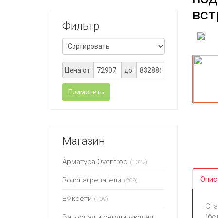
вст
Фильтр
Цена от:
до:
Применить
Магазин
Арматура Oventrop
(1022)
Опис
Водонагреватели
(209)
Емкости
(109)
Ста
(бе
Запорная и регулирующая