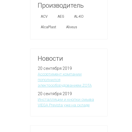
Производитель
ACV
AEG
AL-KO
AlcaPlast
Alveus
Новости
20 сентября 2019
Ассортимент компании
пополнился
электрооборудованием ZOTA
20 сентября 2019
Инсталляции и кнопки смыва
VIEGA Prevista уже на складе