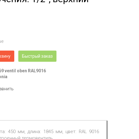
ые
рзину
Быстрый заказ
69 ventil oben RAL9016
onia
авнить
та: 450 мм, длина: 1845 мм, цвет: RAL 9016
встроенный термовентиль