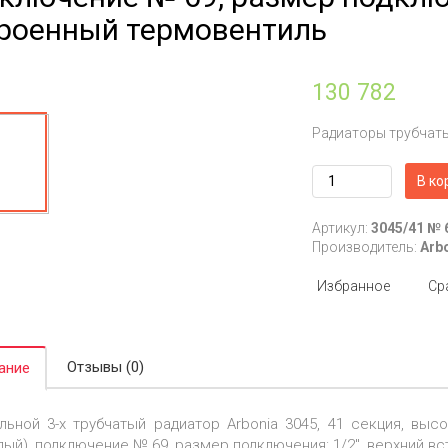
роенный термовентиль
130 782
Радиаторы трубчат
В ко
Артикул:
3045/41 № 
Производитель:
Arb
Избранное
Ср
Отзывы (0)
ание
льной 3-х трубчатый радиатор Arbonia 3045, 41 секция, высо
лый), подключение № 69, размер подключения: 1/2", верхний 