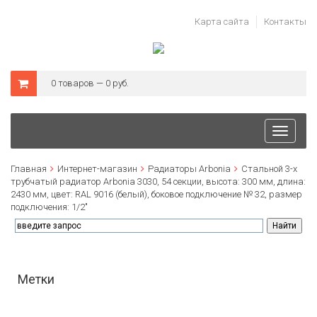
Карта сайта
Контакты
0 товаров — 0 руб.
Toggle
navigati
Главная
Интернет-магазин
Радиаторы Arbonia
Стальной 3-х
трубчатый радиатор Arbonia 3030, 54 секции, высота: 300 мм, длина:
2430 мм, цвет: RAL 9016 (белый), боковое подключение № 32, размер
подключения: 1/2"
Метки