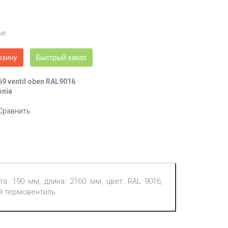
ые
рзину
Быстрый заказ
69 ventil oben RAL9016
onia
Сравнить
а: 190 мм, длина: 2160 мм, цвет: RAL 9016,
й термовентиль