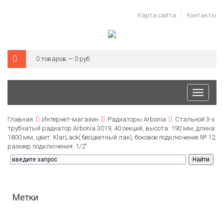
Карта сайта
Контакты
0 товаров — 0 руб.
Toggle
navigati
Главная
Интернет-магазин
Радиаторы Arbonia
Стальной 3-х
трубчатый радиатор Arbonia 3019, 40 секций, высота: 190 мм, длина:
1800 мм, цвет: KlarLack( бесцветный лак), боковое подключение № 12,
размер подключения: 1/2"
Метки