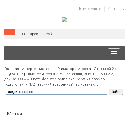
Карта сайта
Контакты
0 товаров — 0 руб.
Toggle
navigati
Главная
Интернет-магазин
Радиаторы Arbonia
Стальной 2-х
трубчатый радиатор Arbonia 2150, 22 секции, высота: 1500 мм,
длина: 990 мм, цвет: KlarLack, подключение № 69, размер
подключения: 1/2", верхний встроенный термовентиль
Метки