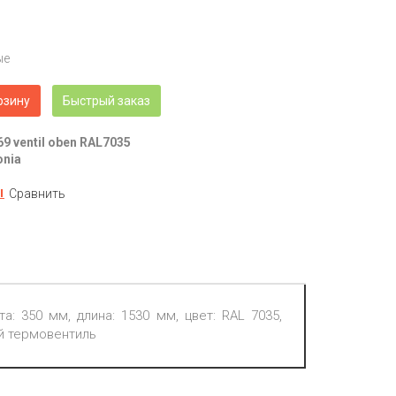
ые
рзину
Быстрый заказ
69 ventil oben RAL7035
onia
Сравнить
а: 350 мм, длина: 1530 мм, цвет: RAL 7035,
й термовентиль