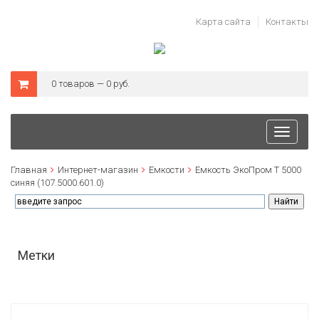
Карта сайта
Контакты
0 товаров — 0 руб.
Toggle
navigati
Главная
Интернет-магазин
Емкости
Емкость ЭкоПром T 5000
синяя (107.5000.601.0)
Метки