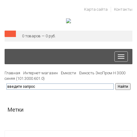
Карта сайта
Контакты
0 товаров — 0 руб.
Toggle
navigati
Главная
Интернет-магазин
Емкости
Емкость ЭкоПром H 3000
синяя (101.3000.601.0)
Метки