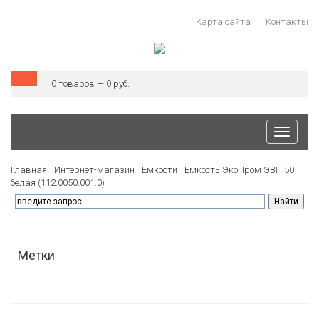
Карта сайта
Контакты
0 товаров — 0 руб.
Toggle
navigati
Главная
Интернет-магазин
Емкости
Емкость ЭкоПром ЭВП 50
белая (112.0050.001.0)
Метки